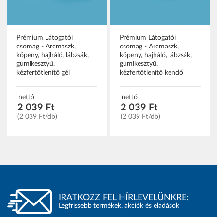
Prémium Látogatói
Prémium Látogatói
csomag - Arcmaszk,
csomag - Arcmaszk,
köpeny, hajháló, lábzsák,
köpeny, hajháló, lábzsák,
gumikesztyű,
gumikesztyű,
kézfertőtlenítő gél
kézfertőtlenítő kendő
nettó
nettó
2 039 Ft
2 039 Ft
(2 039 Ft/db)
(2 039 Ft/db)
IRATKOZZ FEL HÍRLEVELÜNKRE:
Legfrissebb termékek, akciók és eladások