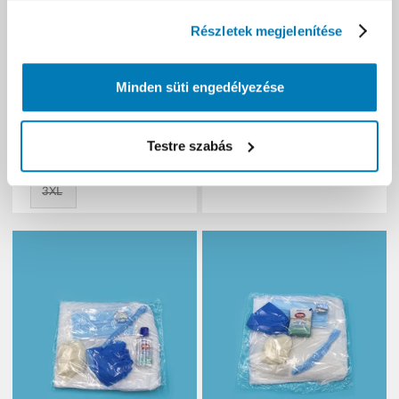
nettó
1 711 Ft
Részletek megjelenítése
(1 711 Ft/db)
nettó
1 488 Ft
Minden süti engedélyezése
(1 488 Ft/db)
Méret:
XS
S
M
Testre szabás
L
XL
XXL
3XL