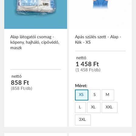
Alap látogatói csomag -
Apás szülés szett - Alap -
köpeny, hajháló, cipővédő,
Kék - XS
maszk
nettó
1 458 Ft
(1 458 Ft/db)
nettó
858 Ft
Méret:
(858 Ft/db)
XS
S
M
L
XL
XXL
3XL