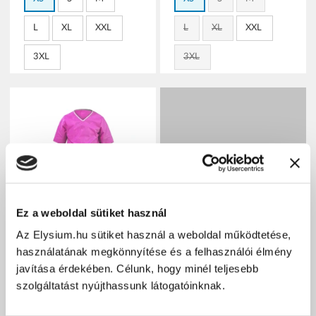
L
XL
XXL
L
XL
XXL
3XL
3XL
Ez a weboldal sütiket használ
Az Elysium.hu sütiket használ a weboldal működtetése,
Prémium Látogatói
használatának megkönnyítése és a felhasználói élmény
csomag - Arcmaszk,
javítása érdekében. Célunk, hogy minél teljesebb
köpeny, hajháló, lábzsák,
Apás szülés szett -
szolgáltatást nyújthassunk látogatóinknak.
gumikesztyű
Prémium - Magenta - XS