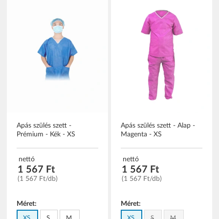
Apás szülés szett -
Apás szülés szett - Alap -
Prémium - Kék - XS
Magenta - XS
nettó
nettó
1 567 Ft
1 567 Ft
(1 567 Ft/db)
(1 567 Ft/db)
Méret:
Méret:
XS
S
M
XS
S
M