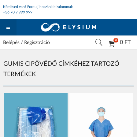
Kérdésed van? Fordulj hozzánk bizalommal:
+36 70 7 999 999
0
0 FT
Belépés
/
Regisztráció
GUMIS CIPŐVÉDŐ CÍMKÉHEZ TARTOZÓ
TERMÉKEK