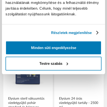
használatának megkönnyítése és a felhasználói élmény
javítása érdekében. Célunk, hogy minél teljesebb
bruttó (27% ÁFA)
bruttó (27% ÁFA)
szolgáltatást nyújthassunk látogatóinknak.
591 Ft
690 Ft
(591 Ft/db)
(690 Ft/db)
Részletek megjelenítése
Minden süti engedélyezése
Testre szabás
Elysium steril vákuumtűs
Elysium 24 órás
vizeletgyűjtő pohár
vizeletgyűjtő tartály - 2500