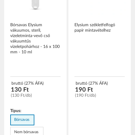
Bórsavas Elysium
Elysium székletfelfogó
vákuumos, steril,
papír mintavételhez
vizeletminta-vevő cső
vákuumtűs
vizeletpohárhoz - 16 x 100
mm - 10 ml
bruttó (27% ÁFA)
bruttó (27% ÁFA)
130 Ft
190 Ft
(130 Ft/db)
(190 Ft/db)
Típus:
Bórsavas
Nem bórsavas