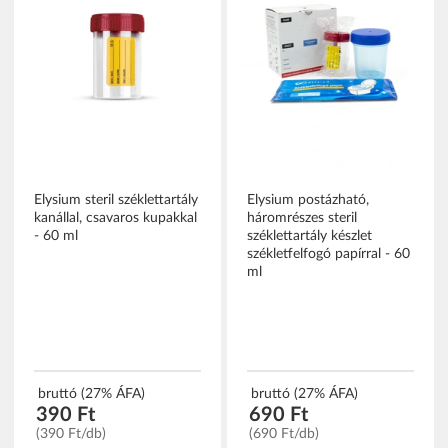
Elysium steril széklettartály
Elysium postázható,
kanállal, csavaros kupakkal
háromrészes steril
- 60 ml
széklettartály készlet
székletfelfogó papírral - 60
ml
bruttó (27% ÁFA)
bruttó (27% ÁFA)
390 Ft
690 Ft
(390 Ft/db)
(690 Ft/db)