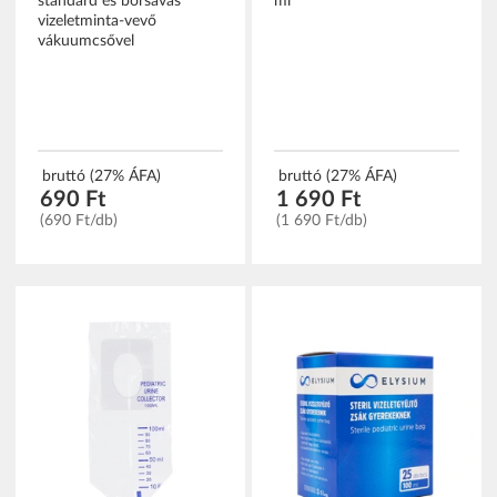
standard és bórsavas
ml
vizeletminta-vevő
vákuumcsővel
bruttó (27% ÁFA)
bruttó (27% ÁFA)
690 Ft
1 690 Ft
(690 Ft/db)
(1 690 Ft/db)