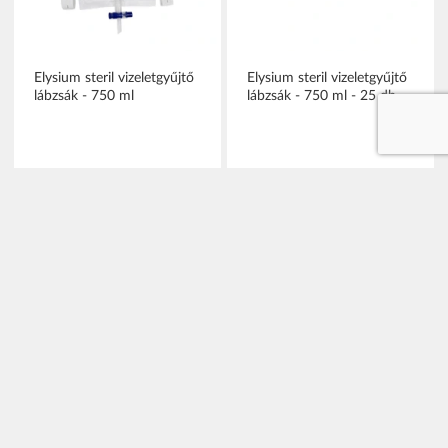
Elysium steril vizeletgyűjtő
Elysium steril vizeletgyűjtő
lábzsák - 750 ml
lábzsák - 750 ml - 25 db
bruttó (27% ÁFA)
bruttó (27% ÁFA)
591 Ft
12 890 Ft
(591 Ft/db)
(516 Ft/db)