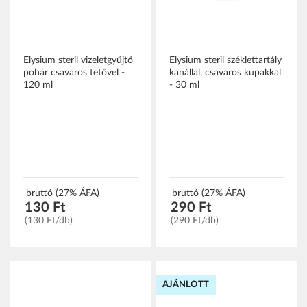
Elysium steril vizeletgyűjtő
Elysium steril széklettartály
pohár csavaros tetővel -
kanállal, csavaros kupakkal
120 ml
- 30 ml
bruttó (27% ÁFA)
bruttó (27% ÁFA)
130 Ft
290 Ft
(130 Ft/db)
(290 Ft/db)
AJÁNLOTT