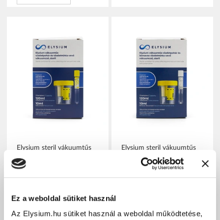
Elysium steril vákuumtűs
Elysium steril vákuumtűs
vizeletgyűjtő pohár és
vizeletgyűjtő pohár és
vizeletminta-vevő
bórsavas vizeletminta-vevő
vákuumcső
vákuumcső
Ez a weboldal sütiket használ
Az Elysium.hu sütiket használ a weboldal működtetése,