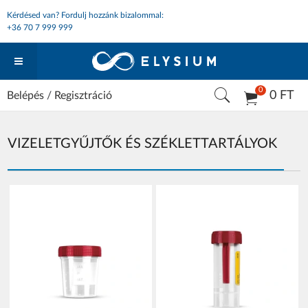
Kérdésed van? Fordulj hozzánk bizalommal:
+36 70 7 999 999
0
0 FT
Belépés
/
Regisztráció
VIZELETGYŰJTŐK ÉS SZÉKLETTARTÁLYOK