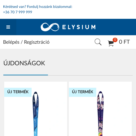
Kérdésed van? Fordulj hozzánk bizalommal:
+36 70 7 999 999
0
0 FT
Belépés
/
Regisztráció
ÚJDONSÁGOK
ÚJ TERMÉK
ÚJ TERMÉK