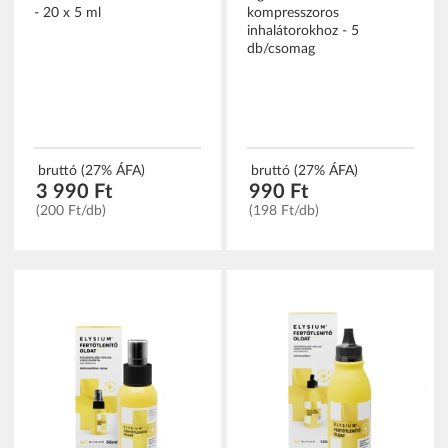
- 20 x 5 ml
kompresszoros
inhalátorokhoz - 5
db/csomag
bruttó (27% ÁFA)
bruttó (27% ÁFA)
3 990 Ft
990 Ft
(200 Ft/db)
(198 Ft/db)