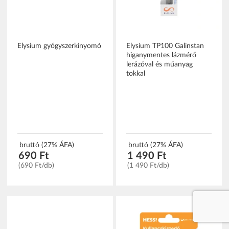
Elysium gyógyszerkinyomó
Elysium TP100 Galinstan
higanymentes lázmérő
lerázóval és műanyag
tokkal
bruttó (27% ÁFA)
bruttó (27% ÁFA)
690 Ft
1 490 Ft
(690 Ft/db)
(1 490 Ft/db)