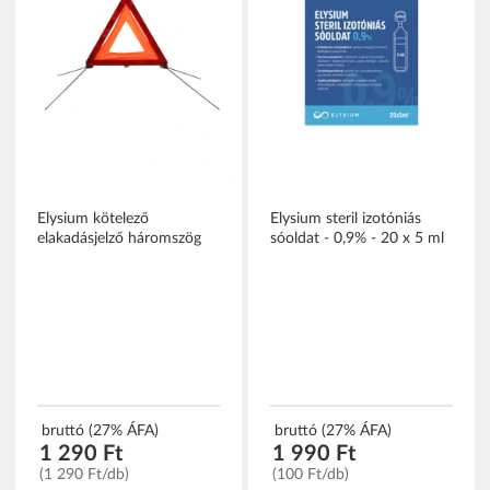
Elysium kötelező
Elysium steril izotóniás
elakadásjelző háromszög
sóoldat - 0,9% - 20 x 5 ml
bruttó (27% ÁFA)
bruttó (27% ÁFA)
1 290 Ft
1 990 Ft
(1 290 Ft/db)
(100 Ft/db)