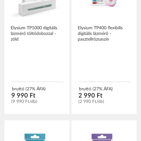
Elysium TP1000 digitális
Elysium TP400 flexibilis
lázmérő töltődobozzal -
digitális lázmérő -
zöld
pasztellrózsaszín
bruttó (27% ÁFA)
bruttó (27% ÁFA)
9 990 Ft
2 990 Ft
(9 990 Ft/db)
(2 990 Ft/db)