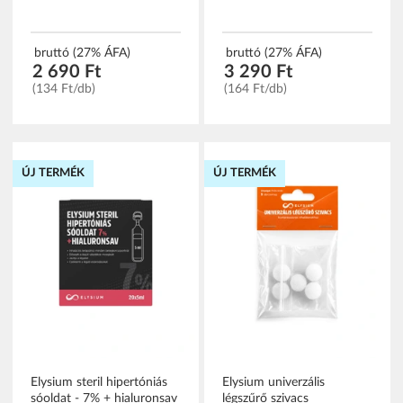
bruttó (27% ÁFA)
bruttó (27% ÁFA)
2 690 Ft
3 290 Ft
(134 Ft/db)
(164 Ft/db)
ÚJ TERMÉK
ÚJ TERMÉK
Elysium steril hipertóniás
Elysium univerzális
sóoldat - 7% + hialuronsav
légszűrő szivacs