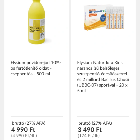
Elysium povidon-jód 10%-
Elysium Naturflora Kids
os fertőtlenítő oldat -
narancs ízű belsőleges
cseppentős - 500 ml
szuszpenzió édesítőszerrel
és 2 milliárd Bacillus Clausii
(UBBC-07) spórával - 20 x
5 ml
bruttó (27% ÁFA)
bruttó (27% ÁFA)
4 990 Ft
3 490 Ft
(4 990 Ft/db)
(174 Ft/db)