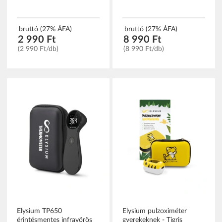
bruttó (27% ÁFA)
bruttó (27% ÁFA)
2 990 Ft
8 990 Ft
(2 990 Ft/db)
(8 990 Ft/db)
Elysium TP650
Elysium pulzoximéter
érintésmentes infravörös
gyerekeknek - Tigris