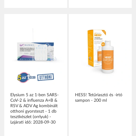
Elysium 5 az 1-ben SARS-
HESS! Tetűriasztó és -irtó
CoV-2 & influenza A+B &
sampon - 200 ml
RSV & ADV Ag kombinált
otthoni gyorsteszt - 1 db
tesztkészlet (orrlyuk) -
Lejárati idő: 2028-09-30