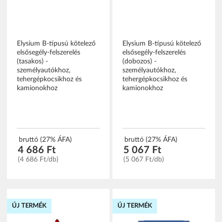
Elysium B-típusú kötelező
Elysium B-típusú kötelező
elsősegély-felszerelés
elsősegély-felszerelés
(tasakos) -
(dobozos) -
személyautókhoz,
személyautókhoz,
tehergépkocsikhoz és
tehergépkocsikhoz és
kamionokhoz
kamionokhoz
bruttó (27% ÁFA)
bruttó (27% ÁFA)
4 686 Ft
5 067 Ft
(4 686 Ft/db)
(5 067 Ft/db)
ÚJ TERMÉK
ÚJ TERMÉK