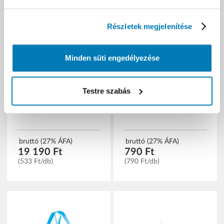
Részletek megjelenítése
Elysium BOPP
Elysium űrhajós
transzparens, erős
bevásárlótáska - 40 x 30 x
Minden süti engedélyezése
ragasztószalag - 100 m x
17 cm
50 mm - 36 db/karton
Testre szabás
bruttó (27% ÁFA)
bruttó (27% ÁFA)
19 190 Ft
790 Ft
(533 Ft/db)
(790 Ft/db)