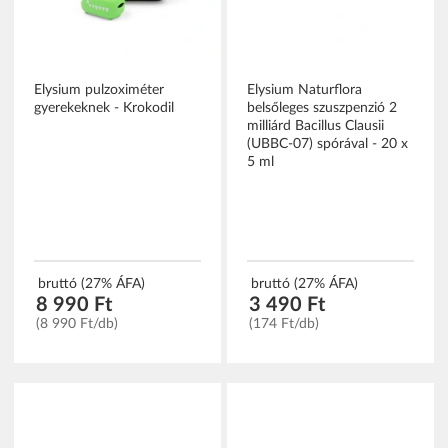
Elysium pulzoximéter
Elysium Naturflora
gyerekeknek - Krokodil
belsőleges szuszpenzió 2
milliárd Bacillus Clausii
(UBBC-07) spórával - 20 x
5 ml
bruttó (27% ÁFA)
bruttó (27% ÁFA)
8 990 Ft
3 490 Ft
(8 990 Ft/db)
(174 Ft/db)