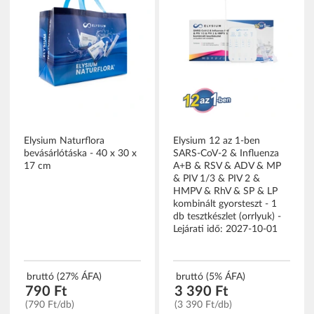
Elysium Naturflora
Elysium 12 az 1-ben
bevásárlótáska - 40 x 30 x
SARS-CoV-2 & Influenza
17 cm
A+B & RSV & ADV & MP
& PIV 1/3 & PIV 2 &
HMPV & RhV & SP & LP
kombinált gyorsteszt - 1
db tesztkészlet (orrlyuk) -
Lejárati idő: 2027-10-01
bruttó (27% ÁFA)
bruttó (5% ÁFA)
790 Ft
3 390 Ft
(790 Ft/db)
(3 390 Ft/db)