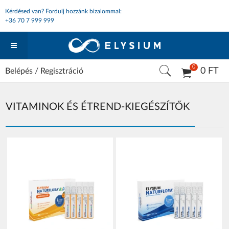
Kérdésed van? Fordulj hozzánk bizalommal:
+36 70 7 999 999
0
0 FT
Belépés
/
Regisztráció
VITAMINOK ÉS ÉTREND-KIEGÉSZÍTŐK