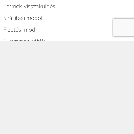
Termék visszaküldés
Szállítási módok
Fizetési mód
Nyereményjáték
Blog
RÓLUNK
Impresszum
Általános Szerződési Feltételek
Cookie szabályzat
Adatkezelési tájékoztató
Elállás a termék vásárlásától