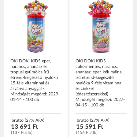
OKI DOKI KIDS eper,
OKI DOKI KIDS
narancs, ananász és
cukormentes, narancs,
trópusi gyümölcs ízű
ananász, eper, kék málna
étrend-kiegészítő nyalóka
ízű étrend-kiegészítő
15-féle vitaminnal és
nyalóka 9-féle vitaminnal
ásványi anyaggal -
és cinkkel
Minőségét megőrzi: 2029-
(édesítőszerekkel) -
01-14 - 100 db
Minőségét megőrzi: 2027-
04-15 - 100 db
bruttó (27% ÁFA)
bruttó (27% ÁFA)
13 691 Ft
15 591 Ft
(137 Ft/db)
(156 Ft/db)