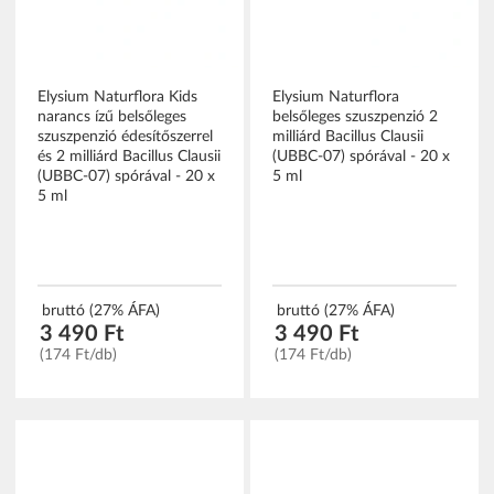
Elysium Naturflora Kids
Elysium Naturflora
narancs ízű belsőleges
belsőleges szuszpenzió 2
szuszpenzió édesítőszerrel
milliárd Bacillus Clausii
és 2 milliárd Bacillus Clausii
(UBBC-07) spórával - 20 x
(UBBC-07) spórával - 20 x
5 ml
5 ml
bruttó (27% ÁFA)
bruttó (27% ÁFA)
3 490 Ft
3 490 Ft
(174 Ft/db)
(174 Ft/db)