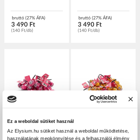
bruttó (27% ÁFA)
bruttó (27% ÁFA)
3 490 Ft
3 490 Ft
(140 Ft/db)
(140 Ft/db)
Ez a weboldal sütiket használ
Az Elysium.hu sütiket használ a weboldal működtetése,
OKI DOKI KIDS
OKI DOKI KIDS
használatának megkönnyítése és a felhasználói élmény
cukormentes, eper ízű
cukormentes, narancs ízű