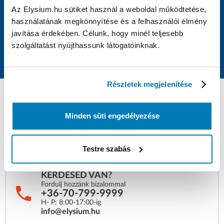
hírlevelet küldhessen neked új termékekről, akciókról, különleges
Az Elysium.hu sütiket használ a weboldal működtetése,
promóciókról.
használatának megkönnyítése és a felhasználói élmény
javítása érdekében. Célunk, hogy minél teljesebb
szolgáltatást nyújthassunk látogatóinknak.
FELIRATKOZOK
Részletek megjelenítése
Minden süti engedélyezése
Lázmérők, vérnyomásmérők, inhalátorok, gyorstesztek, maszkok,
rovarriasztók és egyéb orvostechnikai eszközök akár 1 munkanapos
Testre szabás
kiszállítással – közvetlenül raktárról, az Elysium Webáruházból.
KÉRDÉSED VAN?
Fordulj hozzánk bizalommal
+36-70-799-9999
H- P: 8:00-17:00-ig
info@elysium.hu