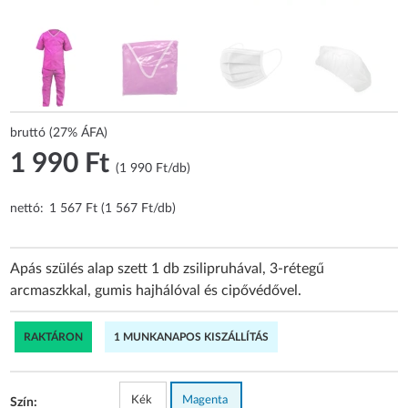
bruttó (27% ÁFA)
1 990 Ft
(1 990 Ft/db)
nettó:
1 567 Ft (1 567 Ft/db)
Apás szülés alap szett 1 db zsilipruhával, 3-rétegű
arcmaszkkal, gumis hajhálóval és cipővédővel.
RAKTÁRON
1 MUNKANAPOS KISZÁLLÍTÁS
Kék
Magenta
Szín: