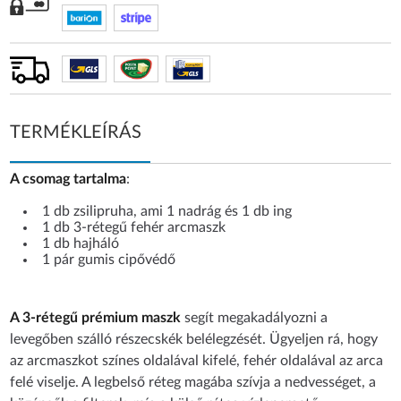
TERMÉKLEÍRÁS
A csomag tartalma
:
1 db zsilipruha, ami 1 nadrág és 1 db ing
1 db 3-rétegű fehér arcmaszk
1 db hajháló
1 pár gumis cipővédő
A 3-rétegű prémium maszk
segít megakadályozni a
levegőben szálló részecskék belélegzését. Ügyeljen rá, hogy
az arcmaszkot színes oldalával kifelé, fehér oldalával az arca
felé viselje. A legbelső réteg magába szívja a nedvességet, a