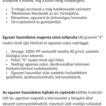
középsők a filterek, míg a külső réteg vízlepergető.
3-rétegű arcmaszk a még hatékonyabb szűrésért
Tökéletesen illeszkedik az arc formájához.
Kényelmes, egyszerű és biztonságos használat.
Orrcsíptetővel és gumipánttal.
Egyszer használatos magenta színű zsilipruha
(40 gramm) "V"
nyakú rövdi újjú felsővel és egyenes szárú nadrággal.
Anyaga: 100% PP nemszőtt textília 40 g/m2, oxidatív
biológiai úton lebomló.
Felső: "V" nyakú rövdi újjú felső.
Nadrág: egyenes szárú, derékvonalban könnyen
húzható kötővel szabályozható.
Egyszeri használat után szelektív hulladékként
gyűjthető, újrahasznosítható, környezetbarát.
Az egyszer használatos hajháló és cipővédő
kétféle funkciót
tölt be, egyrészt megvédi a környezetet a látogató által
okozott szennyeződésektől, másrészt védi viselője ruházatát