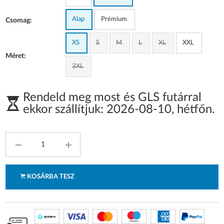
Alap
Prémium
Csomag:
XS
S
M
L
XL
XXL
Méret:
3XL
Rendeld meg most és GLS futárral
ekkor szállítjuk:
2026-08-10
,
hétfőn
.
KOSÁRBA TESZ