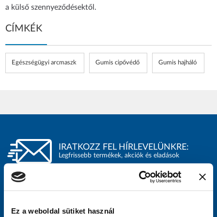
a külső szennyeződésektől.
CÍMKÉK
Egészségügyi arcmaszk
Gumis cipővédő
Gumis hajháló
IRATKOZZ FEL HÍRLEVELÜNKRE:
Legfrissebb termékek, akciók és eladások
Ez a weboldal sütiket használ
Kattints ide, ha hozzájárulsz ahhoz, hogy a Legal Beauty Kft.