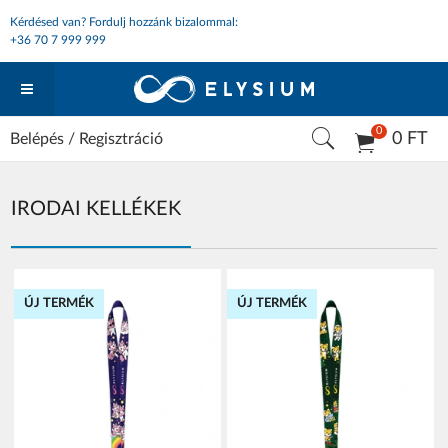
Kérdésed van? Fordulj hozzánk bizalommal:
+36 70 7 999 999
0
0 FT
Belépés
/
Regisztráció
IRODAI KELLÉKEK
ÚJ TERMÉK
ÚJ TERMÉK