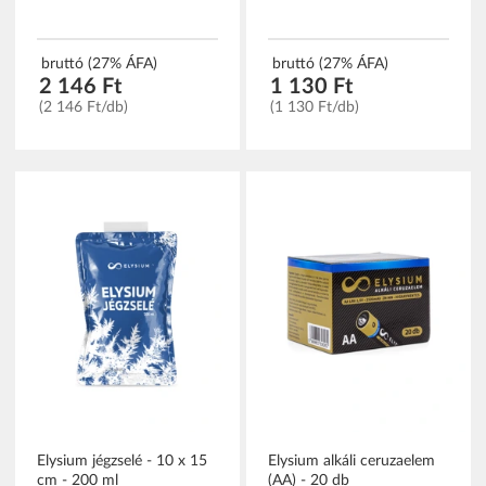
bruttó (27% ÁFA)
bruttó (27% ÁFA)
2 146 Ft
1 130 Ft
(2 146 Ft/db)
(1 130 Ft/db)
Elysium jégzselé - 10 x 15
Elysium alkáli ceruzaelem
cm - 200 ml
(AA) - 20 db