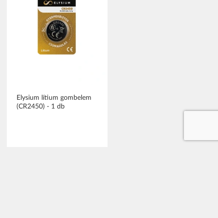
Elysium lítium gombelem
(CR2450) - 1 db
bruttó (27% ÁFA)
490 Ft
(490 Ft/db)