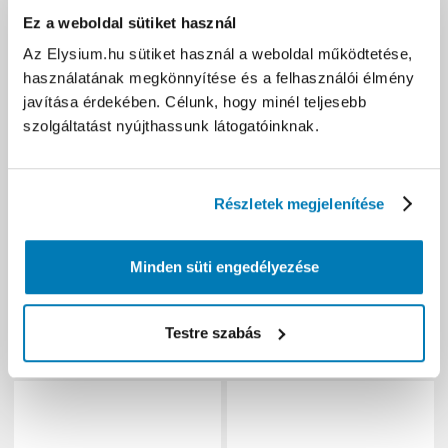
Ez a weboldal sütiket használ
Az Elysium.hu sütiket használ a weboldal működtetése,
használatának megkönnyítése és a felhasználói élmény
Elysium Naturflora
Elysium univerzális
javítása érdekében. Célunk, hogy minél teljesebb
bevásárlótáska - 40 x 30 x
elemteszter
szolgáltatást nyújthassunk látogatóinknak.
17 cm
Részletek megjelenítése
Minden süti engedélyezése
bruttó (27% ÁFA)
bruttó (27% ÁFA)
790 Ft
4 178 Ft
(790 Ft/db)
(4 178 Ft/db)
Testre szabás