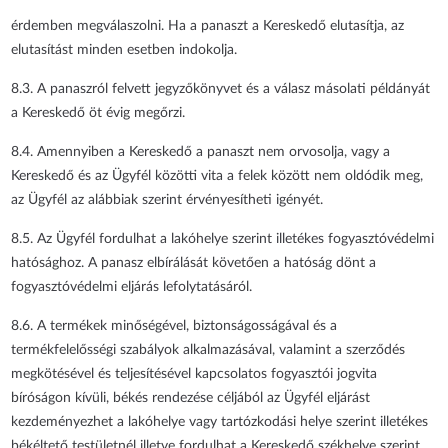
érdemben megválaszolni. Ha a panaszt a Kereskedő elutasítja, az
elutasítást minden esetben indokolja.
8.3. A panaszról felvett jegyzőkönyvet és a válasz másolati példányát
a Kereskedő öt évig megőrzi.
8.4. Amennyiben a Kereskedő a panaszt nem orvosolja, vagy a
Kereskedő és az Ügyfél közötti vita a felek között nem oldódik meg,
az Ügyfél az alábbiak szerint érvényesítheti igényét.
8.5. Az Ügyfél fordulhat a lakóhelye szerint illetékes fogyasztóvédelmi
hatósághoz. A panasz elbírálását követően a hatóság dönt a
fogyasztóvédelmi eljárás lefolytatásáról.
8.6. A termékek minőségével, biztonságosságával és a
termékfelelősségi szabályok alkalmazásával, valamint a szerződés
megkötésével és teljesítésével kapcsolatos fogyasztói jogvita
bíróságon kívüli, békés rendezése céljából az Ügyfél eljárást
kezdeményezhet a lakóhelye vagy tartózkodási helye szerint illetékes
békéltető testületnél illetve fordulhat a Kereskedő székhelye szerint