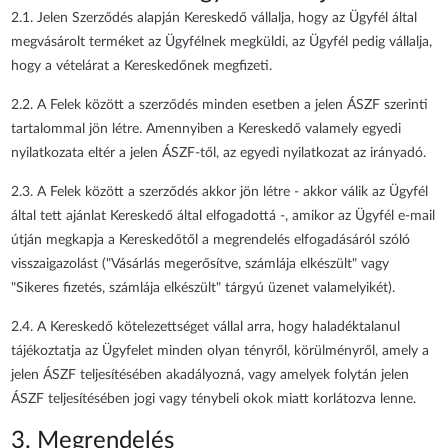
2.1. Jelen Szerződés alapján Kereskedő vállalja, hogy az Ügyfél által
megvásárolt terméket az Ügyfélnek megküldi, az Ügyfél pedig vállalja,
hogy a vételárat a Kereskedőnek megfizeti.
2.2. A Felek között a szerződés minden esetben a jelen ÁSZF szerinti
tartalommal jön létre. Amennyiben a Kereskedő valamely egyedi
nyilatkozata eltér a jelen ÁSZF-től, az egyedi nyilatkozat az irányadó.
2.3. A Felek között a szerződés akkor jön létre - akkor válik az Ügyfél
által tett ajánlat Kereskedő által elfogadottá -, amikor az Ügyfél e-mail
útján megkapja a Kereskedőtől a megrendelés elfogadásáról szóló
visszaigazolást ("Vásárlás megerősítve, számlája elkészült" vagy
"Sikeres fizetés, számlája elkészült" tárgyú üzenet valamelyikét).
2.4. A Kereskedő kötelezettséget vállal arra, hogy haladéktalanul
tájékoztatja az Ügyfelet minden olyan tényről, körülményről, amely a
jelen ÁSZF teljesítésében akadályozná, vagy amelyek folytán jelen
ÁSZF teljesítésében jogi vagy ténybeli okok miatt korlátozva lenne.
3. Megrendelés