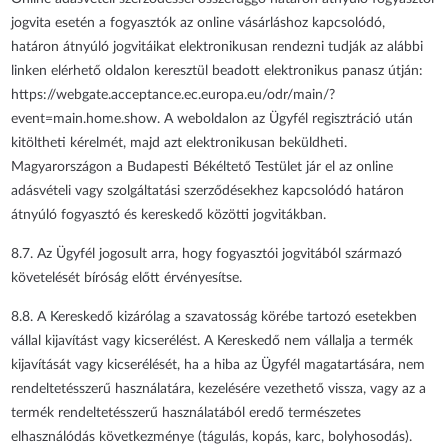
jogvita esetén a fogyasztók az online vásárláshoz kapcsolódó,
határon átnyúló jogvitáikat elektronikusan rendezni tudják az alábbi
linken elérhető oldalon keresztül beadott elektronikus panasz útján:
https://webgate.acceptance.ec.europa.eu/odr/main/?
event=main.home.show. A weboldalon az Ügyfél regisztráció után
kitöltheti kérelmét, majd azt elektronikusan beküldheti.
Magyarországon a Budapesti Békéltető Testület jár el az online
adásvételi vagy szolgáltatási szerződésekhez kapcsolódó határon
átnyúló fogyasztó és kereskedő közötti jogvitákban.
8.7. Az Ügyfél jogosult arra, hogy fogyasztói jogvitából származó
követelését bíróság előtt érvényesítse.
8.8. A Kereskedő kizárólag a szavatosság körébe tartozó esetekben
vállal kijavítást vagy kicserélést. A Kereskedő nem vállalja a termék
kijavítását vagy kicserélését, ha a hiba az Ügyfél magatartására, nem
rendeltetésszerű használatára, kezelésére vezethető vissza, vagy az a
termék rendeltetésszerű használatából eredő természetes
elhasználódás következménye (tágulás, kopás, karc, bolyhosodás).