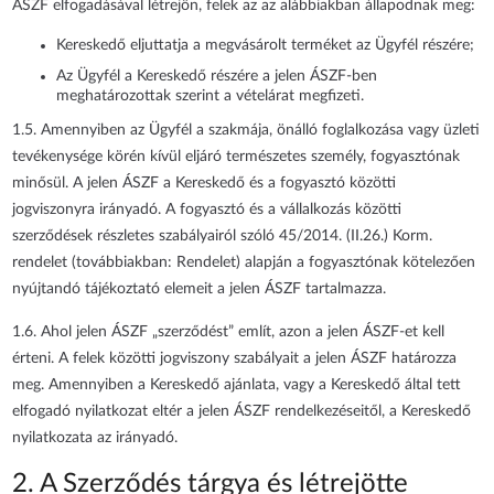
ÁSZF elfogadásával létrejön, felek az az alábbiakban állapodnak meg:
Kereskedő eljuttatja a megvásárolt terméket az Ügyfél részére;
Az Ügyfél a Kereskedő részére a jelen ÁSZF-ben
meghatározottak szerint a vételárat megfizeti.
1.5. Amennyiben az Ügyfél a szakmája, önálló foglalkozása vagy üzleti
tevékenysége körén kívül eljáró természetes személy, fogyasztónak
minősül. A jelen ÁSZF a Kereskedő és a fogyasztó közötti
jogviszonyra irányadó. A fogyasztó és a vállalkozás közötti
szerződések részletes szabályairól szóló 45/2014. (II.26.) Korm.
rendelet (továbbiakban: Rendelet) alapján a fogyasztónak kötelezően
nyújtandó tájékoztató elemeit a jelen ÁSZF tartalmazza.
1.6. Ahol jelen ÁSZF „szerződést” említ, azon a jelen ÁSZF-et kell
érteni. A felek közötti jogviszony szabályait a jelen ÁSZF határozza
meg. Amennyiben a Kereskedő ajánlata, vagy a Kereskedő által tett
elfogadó nyilatkozat eltér a jelen ÁSZF rendelkezéseitől, a Kereskedő
nyilatkozata az irányadó.
2. A Szerződés tárgya és létrejötte