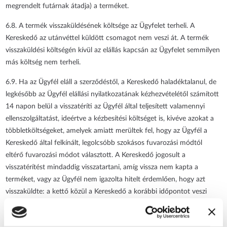
megrendelt futárnak átadja) a terméket.
6.8. A termék visszaküldésének költsége az Ügyfelet terheli. A
Kereskedő az utánvéttel küldött csomagot nem veszi át. A termék
visszaküldési költségén kívül az elállás kapcsán az Ügyfelet semmilyen
más költség nem terheli.
6.9. Ha az Ügyfél eláll a szerződéstől, a Kereskedő haladéktalanul, de
legkésőbb az Ügyfél elállási nyilatkozatának kézhezvételétől számított
14 napon belül a visszatéríti az Ügyfél által teljesített valamennyi
ellenszolgáltatást, ideértve a kézbesítési költséget is, kivéve azokat a
többletköltségeket, amelyek amiatt merültek fel, hogy az Ügyfél a
Kereskedő által felkínált, legolcsóbb szokásos fuvarozási módtól
eltérő fuvarozási módot választott. A Kereskedő jogosult a
visszatérítést mindaddig visszatartani, amíg vissza nem kapta a
terméket, vagy az Ügyfél nem igazolta hitelt érdemlően, hogy azt
visszaküldte: a kettő közül a Kereskedő a korábbi időpontot veszi
figyelembe.
6.10. A visszatérítés során az eredeti ügylet során alkalmazott fizetési