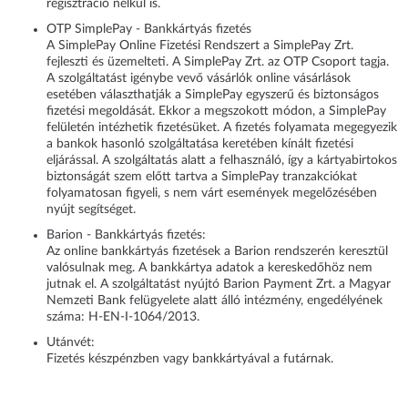
regisztráció nélkül is.
OTP SimplePay - Bankkártyás fizetés
A SimplePay Online Fizetési Rendszert a SimplePay Zrt.
fejleszti és üzemelteti. A SimplePay Zrt. az OTP Csoport tagja.
A szolgáltatást igénybe vevő vásárlók online vásárlások
esetében választhatják a SimplePay egyszerű és biztonságos
fizetési megoldását. Ekkor a megszokott módon, a SimplePay
felületén intézhetik fizetésüket. A fizetés folyamata megegyezik
a bankok hasonló szolgáltatása keretében kínált fizetési
eljárással. A szolgáltatás alatt a felhasználó, így a kártyabirtokos
biztonságát szem előtt tartva a SimplePay tranzakciókat
folyamatosan figyeli, s nem várt események megelőzésében
nyújt segítséget.
Barion - Bankkártyás fizetés:
Az online bankkártyás fizetések a Barion rendszerén keresztül
valósulnak meg. A bankkártya adatok a kereskedőhöz nem
jutnak el. A szolgáltatást nyújtó Barion Payment Zrt. a Magyar
Nemzeti Bank felügyelete alatt álló intézmény, engedélyének
száma: H-EN-I-1064/2013.
Utánvét:
Fizetés készpénzben vagy bankkártyával a futárnak.