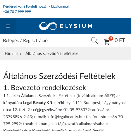
Kérdésed van? Fordulj hozzánk bizalommal:
+36 70 7 999 999
0
0 FT
Belépés
/
Regisztráció
Főoldal
Általános szerződési feltételek
Általános Szerződési Feltételek
1. Bevezető rendelkezések
1.1. Jelen Általános Szerződési Feltételek (továbbiakban: ÁSZF) az
irányadó a
Legal Beauty Kft.
(székhely: 1111 Budapest, Lágymányosi
utca 12. fszt. 2.; cégjegyzékszám: 01-09-978372; adószám:
23798896-2-43; e-mail: info@legalbeauty.hu; telefonszám: +36 70
799 9999; továbbiakban jelen tájékoztató alkalmazásában: