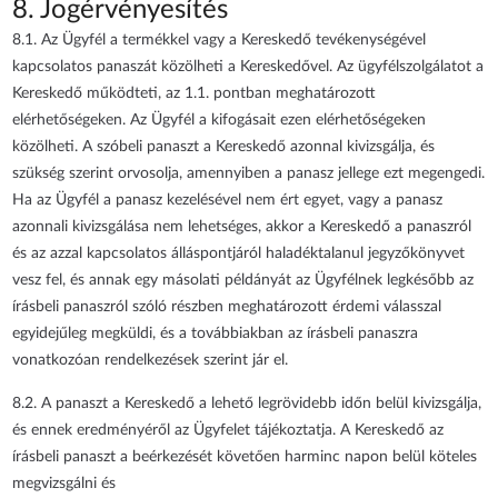
8. Jogérvényesítés
8.1. Az Ügyfél a termékkel vagy a Kereskedő tevékenységével
kapcsolatos panaszát közölheti a Kereskedővel. Az ügyfélszolgálatot a
Kereskedő működteti, az 1.1. pontban meghatározott
elérhetőségeken. Az Ügyfél a kifogásait ezen elérhetőségeken
közölheti. A szóbeli panaszt a Kereskedő azonnal kivizsgálja, és
szükség szerint orvosolja, amennyiben a panasz jellege ezt megengedi.
Ha az Ügyfél a panasz kezelésével nem ért egyet, vagy a panasz
azonnali kivizsgálása nem lehetséges, akkor a Kereskedő a panaszról
és az azzal kapcsolatos álláspontjáról haladéktalanul jegyzőkönyvet
vesz fel, és annak egy másolati példányát az Ügyfélnek legkésőbb az
írásbeli panaszról szóló részben meghatározott érdemi válasszal
egyidejűleg megküldi, és a továbbiakban az írásbeli panaszra
vonatkozóan rendelkezések szerint jár el.
8.2. A panaszt a Kereskedő a lehető legrövidebb időn belül kivizsgálja,
és ennek eredményéről az Ügyfelet tájékoztatja. A Kereskedő az
írásbeli panaszt a beérkezését követően harminc napon belül köteles
megvizsgálni és