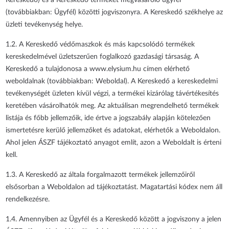
Kereskedő) és a Kereskedő termékét megvásároló ügyfél
(továbbiakban: Ügyfél) közötti jogviszonyra. A Kereskedő székhelye az
üzleti tevékenység helye.
1.2. A Kereskedő védőmaszkok és más kapcsolódó termékek
kereskedelmével üzletszerűen foglalkozó gazdasági társaság. A
Kereskedő a tulajdonosa a www.elysium.hu címen elérhető
weboldalnak (továbbiakban: Weboldal). A Kereskedő a kereskedelmi
tevékenységét üzleten kívül végzi, a termékei kizárólag távértékesítés
keretében vásárolhatók meg. Az aktuálisan megrendelhető termékek
listája és főbb jellemzőik, ide értve a jogszabály alapján kötelezően
ismertetésre kerülő jellemzőket és adatokat, elérhetők a Weboldalon.
Ahol jelen ÁSZF tájékoztató anyagot említ, azon a Weboldalt is érteni
kell.
1.3. A Kereskedő az általa forgalmazott termékek jellemzőiről
elsősorban a Weboldalon ad tájékoztatást. Magatartási kódex nem áll
rendelkezésre.
1.4. Amennyiben az Ügyfél és a Kereskedő között a jogviszony a jelen