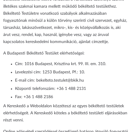
illetékes szakmai kamara mellett működő békéltető testülethez.
Békéltető Testületre vonatkozó szabályok alkalmazásában
fogyasztónak minősül a külön törvény szerinti civil szervezet, egyház,
társasház, lakásszövetkezet, mikro-, kis- és középvállalkozás is, aki
árut vesz, rendel, kap, használ, igénybe vesz, vagy az áruval
kapcsolatos kereskedelmi kommunikáció, ajánlat címzettje.
A Budapesti Békéltető Testület elérhetőségei:
Cím: 1016 Budapest, Krisztina krt. 99. III. em. 310.
Levelezési cím: 1253 Budapest, Pf.: 10.
E-mail cím: bekelteto.testulet@bkik.hu
Központi telefonszám: +36 1 488 2131
Fax: +36 1 488 2186
A Kereskedő a Weboldalon közzéteszi az egyes békéltető testületek
elérhetőségeit. A Kereskedő köteles a békéltető testületi eljárásokban
részt venni.
Online adásvételi szerződéssel összefüggő határon átnyúló fogyasztói