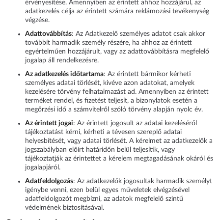
érvényesítése. Amennyiben az érintett ahhoz hozzájárul, az
adatkezelés célja az érintett számára reklámozási tevékenység
végzése.
Adattovábbítás
: Az Adatkezelő személyes adatot csak akkor
továbbít harmadik személy részére, ha ahhoz az érintett
egyértelműen hozzájárult, vagy az adattovábbításra megfelelő
jogalap áll rendelkezésre.
Az adatkezelés időtartama
: Az érintett bármikor kérheti
személyes adatai törlését, kivéve azon adatokat, amelyek
kezelésére törvény felhatalmazást ad. Amennyiben az érintett
terméket rendel, és fizetést teljesít, a bizonylatok esetén a
megőrzési idő a számvitelről szóló törvény alapján nyolc év.
Az érintett jogai
: Az érintett jogosult az adatai kezeléséről
tájékoztatást kérni, kérheti a tévesen szereplő adatai
helyesbítését, vagy adatai törlését. A kérelmet az adatkezelők a
jogszabályban előírt határidőn belül teljesítik, vagy
tájékoztatják az érintettet a kérelem megtagadásának okáról és
jogalapjáról.
Adatfeldolgozás
: Az adatkezelők jogosultak harmadik személyt
igénybe venni, ezen belül egyes műveletek elvégzésével
adatfeldolgozót megbízni, az adatok megfelelő szintű
védelmének biztosításával.