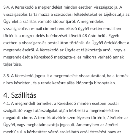
3.4. A Kereskedő a megrendelést minden esetben visszaigazolja. A
visszaigazolás tartalmazza a szerződési feltételeteket és tájékoztatja az
Ügyfelet a szállítás várható időpontjáról. A megrendelés
visszaigazolása e-mail címmel rendelkező ügyfél esetén e-mailben
történik a megrendelés beérkezését követő 48 órán belül. Egyéb
esetben a visszaigazolás postai úton történik. Az Ügyfél érdeklődhet a
megrendeléseiről. A Kereskedő az Ügyfelet tájékoztatja arról, hogy a
megrendelését a Kereskedő megkapta-e, és mikorra várható annak
teljesítése.
3.5. A Kereskedő jogosult a megrendelést visszautasítani, ha a termék
nincs készleten, és a rendelkezésre állás időpontja bizonytalan.
4. Szállítás
4.1. A megrendelt terméket a Kereskedő minden esetben postai
szolgáltató vagy futárszolgálat útján kézbesíti a megrendelésben
megadott címre. A termék átvétele személyesen történik, átvételre az
Ügyfél, vagy meghatalmazottja jogosult. Amennyiben az átvétel
meghiúsul, a kézbesítést végző szolgáltató erről értesítést hagy az