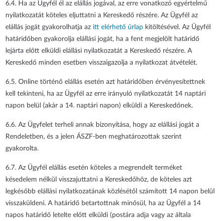
6.4. Ha az Ügyfél él az elállás jogával, az erre vonatkozó egyértelmű
nyilatkozatát köteles eljuttatni a Kereskedő részére. Az Ügyfél az
elállás jogát gyakorolhatja az
itt elérhető űrlap
kitöltésével. Az Ügyfél
határidőben gyakorolja elállási jogát, ha a fent megjelölt határidő
lejárta előtt elküldi elállási nyilatkozatát a Kereskedő részére. A
Kereskedő minden esetben visszaigazolja a nyilatkozat átvételét.
6.5. Online történő elállás esetén azt határidőben érvényesítettnek
kell tekinteni, ha az Ügyfél az erre irányuló nyilatkozatát 14 naptári
napon belül (akár a 14. naptári napon) elküldi a Kereskedőnek.
6.6. Az Ügyfelet terheli annak bizonyítása, hogy az elállási jogát a
Rendeletben, és a jelen ÁSZF-ben meghatározottak szerint
gyakorolta.
6.7. Az Ügyfél elállás esetén köteles a megrendelt terméket
késedelem nélkül visszajuttatni a Kereskedőhöz, de köteles azt
legkésőbb elállási nyilatkozatának közlésétől számított 14 napon belül
visszaküldeni. A határidő betartottnak minősül, ha az Ügyfél a 14
napos határidő letelte előtt elküldi (postára adja vagy az általa