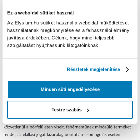
móddal egyező fizetési módot alkalmaz a Kereskedő, kivéve, ha az
Ez a weboldal sütiket használ
Ügyfél más fizetési mód igénybevételéhez kifejezetten a
hozzájárulását adja; e visszatérítési mód alkalmazásából kifolyólag az
Az Elysium.hu sütiket használ a weboldal működtetése,
Ügyfelet semmilyen többletköltség nem terheli.
használatának megkönnyítése és a felhasználói élmény
javítása érdekében. Célunk, hogy minél teljesebb
6.11. Az Ügyfél kizárólag akkor vonható felelősségre a termékben
szolgáltatást nyújthassunk látogatóinknak.
bekövetkezett értékcsökkenésért, ha az a termék jellegének,
tulajdonságainak megállapításához szükséges használatot meghaladó
használat miatt következett be. A Kereskedő követelheti a termék
Részletek megjelenítése
jellegének, tulajdonságainak és működésének megállapításához
szükséges használatot meghaladó használatból eredő értékcsökkenés
megtérítését.
Minden süti engedélyezése
6.12. A Rendelet 29. § (1) bek. szerint a fogyasztó nem gyakorolhatja
elállási jogát olyan zárt csomagolású termék tekintetében, amely
Testre szabás
egészségvédelmi vagy higiéniai okokból az átadást követő felbontása
után nem küldhető vissza. Amennyiben a fogyasztó jellemzően
közvetlenül a bőrfelületen viselt, fehérneműnek minősülő terméket
rendel, az elállási jogát kizárólag bontatlan csomagolás esetén