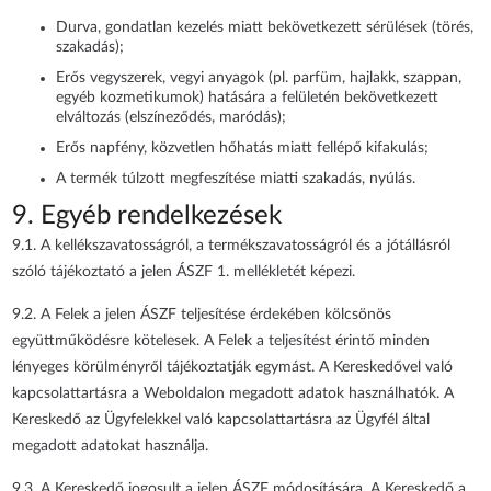
Durva, gondatlan kezelés miatt bekövetkezett sérülések (törés,
szakadás);
Erős vegyszerek, vegyi anyagok (pl. parfüm, hajlakk, szappan,
egyéb kozmetikumok) hatására a felületén bekövetkezett
elváltozás (elszíneződés, maródás);
Erős napfény, közvetlen hőhatás miatt fellépő kifakulás;
A termék túlzott megfeszítése miatti szakadás, nyúlás.
9. Egyéb rendelkezések
9.1. A kellékszavatosságról, a termékszavatosságról és a jótállásról
szóló tájékoztató a jelen ÁSZF 1. mellékletét képezi.
9.2. A Felek a jelen ÁSZF teljesítése érdekében kölcsönös
együttműködésre kötelesek. A Felek a teljesítést érintő minden
lényeges körülményről tájékoztatják egymást. A Kereskedővel való
kapcsolattartásra a Weboldalon megadott adatok használhatók. A
Kereskedő az Ügyfelekkel való kapcsolattartásra az Ügyfél által
megadott adatokat használja.
9.3. A Kereskedő jogosult a jelen ÁSZF módosítására. A Kereskedő a