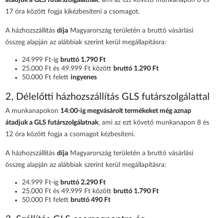
átadjuk a GLS futárszolgálatnak
, ami az ezt követő munkanapon 8 és
17 óra között fogja kikézbesíteni a csomagot.
A házhozszállítás
díja
Magyarország területén a bruttó vásárlási
összeg alapján az alábbiak szerint kerül megállapításra:
24.999 Ft-ig
bruttó 1.790 Ft
25.000 Ft és 49.999 Ft között
bruttó 1.290 Ft
50.000 Ft felett
ingyenes
2, Délelőtti házhozszállítás GLS futárszolgálattal
A munkanapokon
14:00-ig megvásárolt termékeket még aznap
átadjuk a GLS futárszolgálatnak
, ami az ezt követő munkanapon 8 és
12 óra között fogja a csomagot kézbesíteni.
A házhozszállítás
díja
Magyarország területén a bruttó vásárlási
összeg alapján az alábbiak szerint kerül megállapításra:
24.999 Ft-ig
bruttó 2.290 Ft
25.000 Ft és 49.999 Ft között
bruttó 1.790 Ft
50.000 Ft felett
bruttó 490 Ft