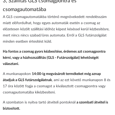
3, Szállítás GLS csomagpontra és
csomagautomatába
A GLS csomagautomatákba történő megnövekedett rendelésszám
miatt előfordulhat, hogy egyes automaták esetén a csomag az
előzetesen közölt szállítási időhöz képest késéssel kerül kézbesítésre,
mert nincs nincs szabad/üres automata. Erről a GLS futárszolgálat
minden esetben értesítést küld.
Ha fontos a csomag gyors kézbesítése, érdemes azt csomagpontra
kérni, vagy a házhozszállítás (GLS - Futárszolgálat) lehetőségét
választani.
A munkanapokon
14:00-ig megvásárolt termékeket még aznap
átadjuk a GLS futárszolgálatnak
, ami az ezt követő munkanapon 8 és
17 óra között fogja a csomagot a kiválasztott csomagpontra vagy
csomagautomatába kikézbesíteni.
A szombaton is nyitva tartó átvételi pontoknál
a szombati átvétel is
biztosított.