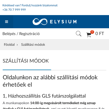
Kérdésed van? Fordulj hozzánk bizalommal:
+36 70 7 999 999
0
0 FT
Belépés
/
Regisztráció
Főoldal
Szállítási módok
SZÁLLÍTÁSI MÓDOK
Oldalunkon az alábbi szállítási módok
érhetőek el
1, Házhozszállítás GLS futárszolgálattal
A munkanapokon
14:00-ig megvásárolt termékeket még aznap