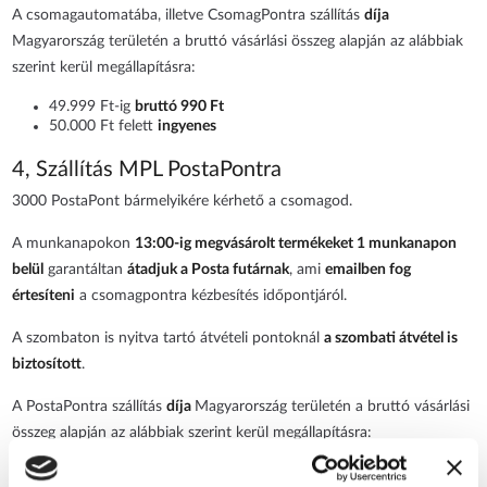
A csomagautomatába, illetve CsomagPontra szállítás
díja
Magyarország területén a bruttó vásárlási összeg alapján az alábbiak
szerint kerül megállapításra:
49.999 Ft-ig
bruttó 990 Ft
50.000 Ft felett
ingyenes
4, Szállítás MPL PostaPontra
3000 PostaPont bármelyikére kérhető a csomagod.
A munkanapokon
13:00-ig megvásárolt termékeket 1 munkanapon
belül
garantáltan
átadjuk a Posta futárnak
, ami
emailben fog
értesíteni
a csomagpontra kézbesítés időpontjáról.
A szombaton is nyitva tartó átvételi pontoknál
a szombati átvétel is
biztosított
.
A PostaPontra szállítás
díja
Magyarország területén a bruttó vásárlási
összeg alapján az alábbiak szerint kerül megállapításra:
24.999 Ft-ig
bruttó 1.190 Ft