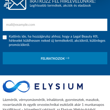
IRATKOZZ FEL HÍRLEVELÜNKRE:
Legfrissebb termékek, akciók és eladások
Kattints ide, ha hozzájárulsz ahhoz, hogy a Legal Beauty Kft.
hírlevelet küldhessen neked új termékekről, akciókról, különleges
promóciókról.
FELIRATKOZOK
Lázmérők, vérnyomásmérők, inhalátorok, gyorstesztek, maszkok,
rovarriasztók és egyéb orvostechnikai eszközök akár 1 munkanapos
kiszállítással – közvetlenül raktárról, az Elysium Webáruházból.