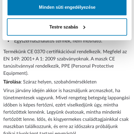
A maszk felhelyezése előtt mossunk kezet.
Minden süti engedélyezése
A maszk felhelyezésekor figyeljünk, hogy az orrunkat
és a szánkat is elfedje.
A maszk használata közben kerüljük a maszk
megérintését.
Testre szabás
Ajánljuk zárt, és emberekkel zsúfolt térben, orvosi
rendelőben, tömegközlekedési eszközökön.
Egyszerhasználatos termék, nem mosható.
Termékünk CE 0370 certifikációval rendelkezik. Megfelel az
EN 149: 2001+ A 1: 2009 szabványoknak. A maszk CE
tanúsítvánnyal rendelkezik, PPE (Personal Protective
Equipment).
Tárolása
: Száraz helyen, szobahőmérsékleten
Vírus járvány idején akkor is használjunk arcmaszkot, ha
tünetmentesek vagyunk. Mivel rengeteg betegség lappangási
időben is képes fertőzni, ezért viselkedjünk úgy, mintha
fertőzöttek lennénk. Legyünk óvatosak, mintha mindenki
fertőzött lenne. Idős, és kisgyermekes családtagjainkkal csak
maszkban találkozzunk, és erre az időszakra próbáljunk
fizikai távolságot tartani egymástól.