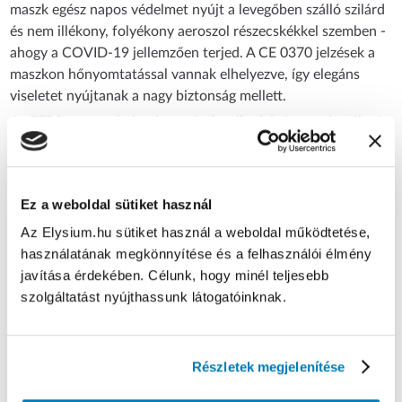
maszk egész napos védelmet nyújt a levegőben szálló szilárd
és nem illékony, folyékony aeroszol részecskékkel szemben -
ahogy a COVID-19 jellemzően terjed. A CE 0370 jelzések a
maszkon hőnyomtatással vannak elhelyezve, így elegáns
viseletet nyújtanak a nagy biztonság mellett.
Az FFP3-as maszkok szinte mindegyike fejpántos, de nálunk
elérhető a piacon egyedülálló fülpántos FFP3-as Jada CE
0370 maszk fejpánt átalakító kiegészítővel, így mindenki a
számára legmegfelelőbben tudja viselni. Minden maszk
Ez a weboldal sütiket használ
egyesével van csomagolva.
Az Elysium.hu sütiket használ a weboldal működtetése,
Technikai paraméterek
:
használatának megkönnyítése és a felhasználói élmény
Anyag: Pamut + nem szőtt anyag
javítása érdekében. Célunk, hogy minél teljesebb
Szelep nélküli
szolgáltatást nyújthassunk látogatóinknak.
Védelmi osztálya: FFP3
Kényelmes, egyszerű és biztonságos használat.
Szűrési fokozata: 99%
CE certifikáció
Részletek megjelenítése
Használati utasítás: