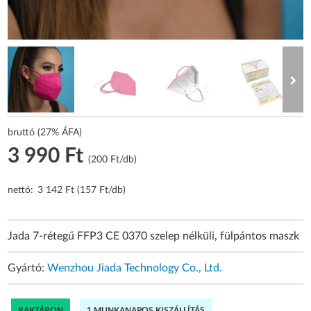
bruttó (27% ÁFA)
3 990 Ft
(200 Ft/db)
nettó:
3 142 Ft (157 Ft/db)
Jada 7-rétegű FFP3 CE 0370 szelep nélküli, fülpántos maszk
Gyártó:
Wenzhou Jiada Technology Co., Ltd.
RAKTÁRON
1 MUNKANAPOS KISZÁLLÍTÁS