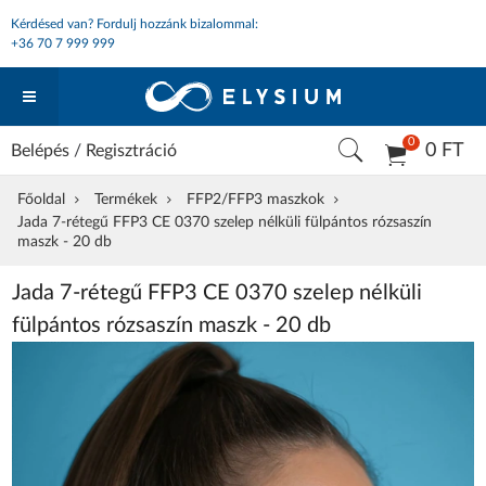
Kérdésed van? Fordulj hozzánk bizalommal:
+36 70 7 999 999
0
0 FT
Belépés
/
Regisztráció
Főoldal
Termékek
FFP2/FFP3 maszkok
Jada 7-rétegű FFP3 CE 0370 szelep nélküli fülpántos rózsaszín
maszk - 20 db
Jada 7-rétegű FFP3 CE 0370 szelep nélküli
fülpántos rózsaszín maszk - 20 db