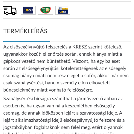
TERMÉKLEÍRÁS
Az elsősegélynyújtó felszerelés a KRESZ szerint kötelező,
ugyanakkor közúti ellenőrzés során, ennek hiánya miatt a
gépkocsivezető nem büntethető. Viszont, ha egy baleset
során az elsősegélynyújtási kötelezettségének az elsősegély
csomag hiánya miatt nem tesz eleget a sofőr, akkor már nem
csak szabálysértési, hanem személy ellen elkövetett
bűncselekmény miatt vonható felelősségre.
Szabálysértési bírságra számíthat a járművezető abban az
esetben is, ha ugyan van nála készenlétben elsősegély
csomag, de annak időközben lejárt a szavatossági ideje. A
lejárt alkalmazhatósági idejű elsősegélynyújtó felszerelés a
jogszabályban foglaltaknak nem felel meg, ezért olyannak