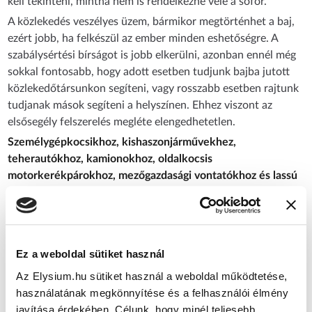
kell tekinteni, mintha nem is rendelkezne vele a sofőr.
A közlekedés veszélyes üzem, bármikor megtörténhet a baj,
ezért jobb, ha felkészül az ember minden eshetőségre. A
szabálysértési bírságot is jobb elkerülni, azonban ennél még
sokkal fontosabb, hogy adott esetben tudjunk bajba jutott
közlekedőtársunkon segíteni, vagy rosszabb esetben rajtunk
tudjanak mások segíteni a helyszínen. Ehhez viszont az
elsősegély felszerelés megléte elengedhetetlen.
Személygépkocsikhoz, kishaszonjárművekhez,
teherautókhoz, kamionokhoz, oldalkocsis
motorkerékpárokhoz, mezőgazdasági vontatókhoz és lassú
járművekhez kötelező B-típusú elsősegély felszerelés
tartalma:
steril gyorskötöző pólya (10 cm × 5 m): 4 db
steril gyorskötöző pólya (5 cm × 5 m): 2 db
Ez a weboldal sütiket használ
egyenként csomagolt vágott mullpólya (10 cm × 5 m):
4 db
Az Elysium.hu sütiket használ a weboldal működtetése,
steril mull-lap (6 × 6 cm / 100 lap): 2 db
használatának megkönnyítése és a felhasználói élmény
steril mull-lap (50 × 80 cm): 3 db
javítása érdekében. Célunk, hogy minél teljesebb
kéztisztító lap: 4 db