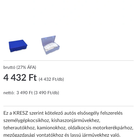
bruttó (27% ÁFA)
4 432 Ft
(4 432 Ft/db)
nettó:
3 490 Ft (3 490 Ft/db)
Ez a KRESZ szerint kötelező autós elsősegély felszerelés
személygépkocsikhoz, kishaszonjárművekhez,
teherautókhoz, kamionokhoz, oldalkocsis motorkerékpárhoz,
mezőgazdasági vontatókhoz és lassú járművekhez való.