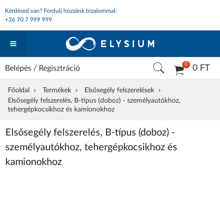
Kérdésed van? Fordulj hozzánk bizalommal:
+36 70 7 999 999
0
0 FT
Belépés
/
Regisztráció
Főoldal
Termékek
Elsősegély felszerelések
Elsősegély felszerelés, B-típus (doboz) - személyautókhoz,
tehergépkocsikhoz és kamionokhoz
Elsősegély felszerelés, B-típus (doboz) -
személyautókhoz, tehergépkocsikhoz és
kamionokhoz