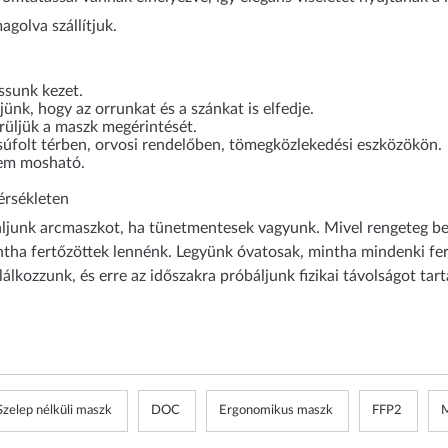
golva szállítjuk.
ssunk kezet.
jünk, hogy az orrunkat és a szánkat is elfedje.
rüljük a maszk megérintését.
zsúfolt térben, orvosi rendelőben, tömegközlekedési eszközökön.
nem mosható.
érsékleten
náljunk arcmaszkot, ha tünetmentesek vagyunk. Mivel rengeteg be
intha fertőzöttek lennénk. Legyünk óvatosak, mintha mindenki fer
álkozzunk, és erre az időszakra próbáljunk fizikai távolságot tar
Szelep nélküli maszk
DOC
Ergonomikus maszk
FFP2
M