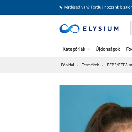
Kérdésed van? Fordulj hozzánk bizal
Kategóriák
Újdonságok
Fo
Főoldal
Termékek
FFP2/FFP3 m