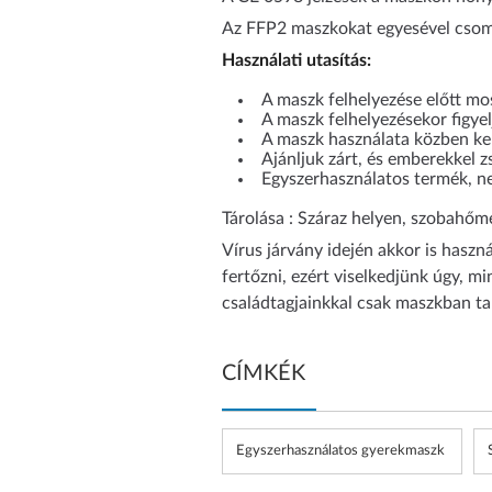
Az FFP2 maszkokat egyesével csoma
Használati utasítás:
A maszk felhelyezése előtt mo
A maszk felhelyezésekor figyel
A maszk használata közben ke
Ajánljuk zárt, és emberekkel 
Egyszerhasználatos termék, 
Tárolása : Száraz helyen, szobahőm
Vírus járvány idején akkor is hasz
fertőzni, ezért viselkedjünk úgy, m
családtagjainkkal csak maszkban tal
CÍMKÉK
Egyszerhasználatos gyerekmaszk