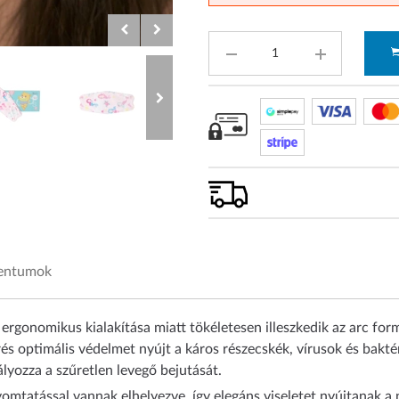
mentumok
nomikus kialakítása miatt tökéletesen illeszkedik az arc form
rés optimális védelmet nyújt a káros részecskék, vírusok és bakté
lyozza a szűretlen levegő bejutását.
mtatással vannak elhelyezve, így elegáns viseletet nyújtanak a 