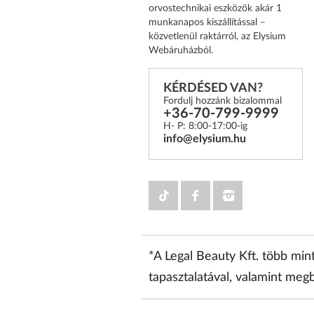
orvostechnikai eszközök akár 1
munkanapos kiszállítással –
közvetlenül raktárról, az Elysium
Webáruházból.
KÉRDÉSED VAN?
Fordulj hozzánk bizalommal
+36-70-799-9999
H- P: 8:00-17:00-ig
info@elysium.hu
*A Legal Beauty Kft. több mi
tapasztalatával, valamint megb