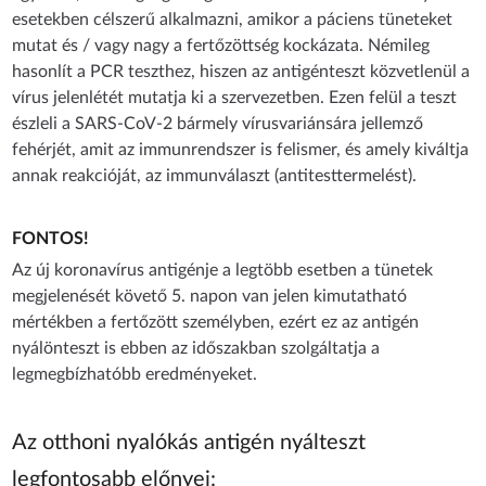
esetekben célszerű alkalmazni, amikor a páciens tüneteket
mutat és / vagy nagy a fertőzöttség kockázata. Némileg
hasonlít a PCR teszthez, hiszen az antigénteszt közvetlenül a
vírus jelenlétét mutatja ki a szervezetben. Ezen felül a teszt
észleli a SARS-CoV-2 bármely vírusvariánsára jellemző
fehérjét, amit az immunrendszer is felismer, és amely kiváltja
annak reakcióját, az immunválaszt (antitesttermelést).
FONTOS!
Az új koronavírus antigénje a legtöbb esetben a tünetek
megjelenését követő 5. napon van jelen kimutatható
mértékben a fertőzött személyben, ezért ez az antigén
nyálönteszt is ebben az időszakban szolgáltatja a
legmegbízhatóbb eredményeket.
Az otthoni nyalókás antigén nyálteszt
legfontosabb előnyei: