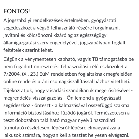
FONTOS!
A jogszabályi rendelkezések értelmében, gyógyászati
segédeszközt a végső felhasználó részére forgalmazni,
javítani és kölcsönözni kizárólag az egészségügyi
államigazgatási szerv engedélyével, jogszabályban foglalt
feltételek szerint lehet.
Cégünk a vénymentesen kapható, vagyis TB támogatásba be
nem fogadott öntesztelési felhasználási célú eszközöket a
7/2004. (XI. 23.) EüM rendeletben foglaltaknak megfelelően
online rendelés utáni csomagkiszállítással házhoz vitetheti.
Tájékoztatjuk, hogy vásárlási szándékának megerősítésével -
megrendelés-visszaigazolás - Ön lemond a gyógyászati
segédeszköz - önteszt - alkalmazásával összefüggő szakmai
információ biztosításához fűződő jogáról. Természetesen a
teszt dobozában található magyar nyelvű használati
útmutató részletesen, lépésről-lépésre elmagyarázza a
laikusok számára, hogyan kell a tesztet helyesen elvégezni.