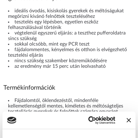
ideális óvodás, kisiskolás gyerekek és méltóságukat
megőrizni kívánó felnőttek teszteléséhez
tesztelés egy lépésben, egyetlen eszköz
felhasználásával történik
végtelenül egyszerű eljárás: a teszthez pufferoldatra
sincs szükség
sokkal olcsóbb, mint egy PCR teszt
fájdalommentes, kényelmes és otthon is elvégezhető
tesztelési eljárás
nincs szükség szakember közreműködésére
az eredmény már 15 perc után leolvasható
Termékinformációk
Fájdalomtól, öklendezéstől, mindenféle
kellemetlenségtől mentes, kíméletes és méltóságteljes
teszteljárás gyerekek és felnőttek számára egyaránt.
Egylépéses teszt, egyetlen eszköz segítségével.
A laikusok általi használata is biztonságos.
Megbízható eredményt ad vissza.
A termék kifejezetten öntesztelésre, otthoni