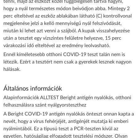
tenni, majd az eszközt közel függőlegesen tartva hagyni,
hogy a nyál természetes módon beivódjon abba. Mintegy 2
perc elteltével az eszköz ablakában látható (C) kontrollvonal
megjelenése jelzi a kellő mennyiségű nyál felszívódását,
miután ki lehet azt venni a szájból. A kupak visszahelyezése
után a tesztet egy vízszintes felületre helyezve, 15 perc
várakozási idő elteltével az eredmény leolvasható.
Ennél kíméletesebb otthoni COVID-19 teszt talán nem is
létezik. Ezért a tesztért nem csak a gyerekek lesznek nagyon
hálásak.
Általános információk
Alapinformációk ALLTEST Beright antigén nyalókás, otthoni
felhasználásra szánt nyálgyorsteszthez
A Beright COVID-19 antigén nyalókás önteszt onnan kapta a
nevét, hogy a vírus fehérjéjét, antigénjét mutatja ki emberi
nyálmintából. Ez a típusú teszt a PCR-teszten kívül az
egyetlen, hatóságilag elfogadott tesztelési módszer. Olyan