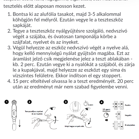
tesztelés előtt alaposan mosson kezet.
Bontsa ki az alufólia tasakot, majd 3-5 alkalommal
köhögjön fel mélyről. Ezután vegye le a teszteszköz
sapkáját.
Tegye a teszteszköz nyálgyűjtésre szolgáló, nedvszívó
végét a szájába, és óvatosan tamponálja körbe a
szájfalat, nyelvet és az ínyeket.
Végül helyezze az eszköz nedvszívó végét a nyelve alá,
hogy kellő mennyiségű nyálat gyűjtsön magába. Ezt az
áramlást jelző csík megjelenése jelez a teszt ablakában -
kb. 2 perc. Ezután vegye ki a nyalókát a szájából, és zárja
le a kupakjával, majd helyezze az eszközt egy sima és
vízszintes felületre. Ekkor indítson el egy stoppert.
15 perc elteltével olvassa le a teszt eredményét. 20 perc
után az eredményt már nem szabad figyelembe venni.