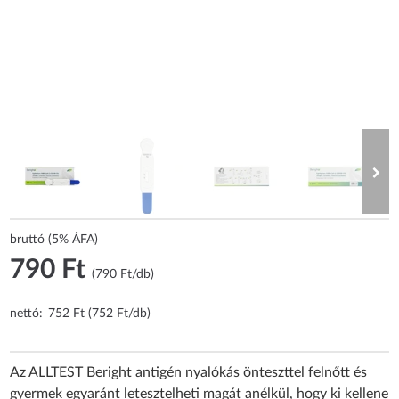
bruttó (5% ÁFA)
790 Ft
(790 Ft/db)
nettó:
752 Ft (752 Ft/db)
Az ALLTEST Beright antigén nyalókás önteszttel felnőtt és
gyermek egyaránt letesztelheti magát anélkül, hogy ki kellene