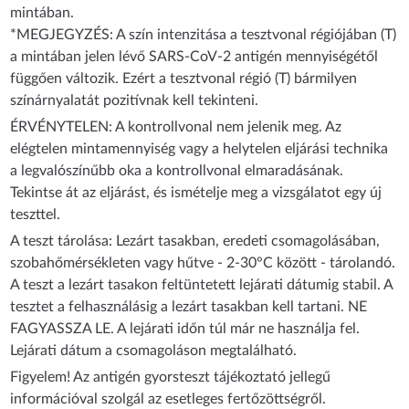
mintában.
*MEGJEGYZÉS: A szín intenzitása a tesztvonal régiójában (T)
a mintában jelen lévő SARS-CoV-2 antigén mennyiségétől
függően változik. Ezért a tesztvonal régió (T) bármilyen
színárnyalatát pozitívnak kell tekinteni.
ÉRVÉNYTELEN: A kontrollvonal nem jelenik meg. Az
elégtelen mintamennyiség vagy a helytelen eljárási technika
a legvalószínűbb oka a kontrollvonal elmaradásának.
Tekintse át az eljárást, és ismételje meg a vizsgálatot egy új
teszttel.
A teszt tárolása: Lezárt tasakban, eredeti csomagolásában,
szobahőmérsékleten vagy hűtve - 2-30°C között - tárolandó.
A teszt a lezárt tasakon feltüntetett lejárati dátumig stabil. A
tesztet a felhasználásig a lezárt tasakban kell tartani. NE
FAGYASSZA LE. A lejárati időn túl már ne használja fel.
Lejárati dátum a csomagoláson megtalálható.
Figyelem! Az antigén gyorsteszt tájékoztató jellegű
információval szolgál az esetleges fertőzöttségről.