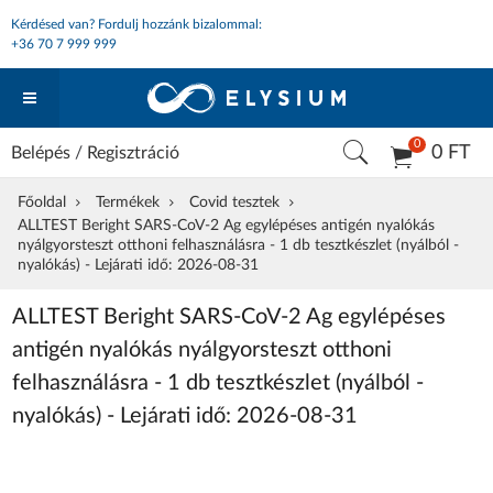
Kérdésed van? Fordulj hozzánk bizalommal:
+36 70 7 999 999
0
0 FT
Belépés
/
Regisztráció
Főoldal
Termékek
Covid tesztek
ALLTEST Beright SARS-CoV-2 Ag egylépéses antigén nyalókás
nyálgyorsteszt otthoni felhasználásra - 1 db tesztkészlet (nyálból -
nyalókás) - Lejárati idő: 2026-08-31
ALLTEST Beright SARS-CoV-2 Ag egylépéses
antigén nyalókás nyálgyorsteszt otthoni
felhasználásra - 1 db tesztkészlet (nyálból -
nyalókás) - Lejárati idő: 2026-08-31