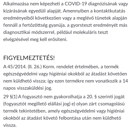
Alkalmazása nem képezheti a COVID-19 diagnózisának vagy
kizárásának egyedüli alapját. Amennyiben a kontaktkutatás
eredményeiből következően vagy a meglévő tünetek alapján
fennáll a fertőzöttség gyanúja, a gyorsteszt eredményét más
diagnosztikai módszerrel, például molekuláris teszt
elvégzésével meg kell erősíteni.
FIGYELMEZTETÉS!
A 45/2014. (II. 26.) Korm. rendelet értelmében, a termék
egészségvédelmi vagy higiéniai okokból az átadást követően
nem küldhető vissza; így ezen termékre nem vonatkozik a 14
napos visszaküldési jog.
29 §(1) A fogyasztó nem gyakorolhatja a 20. § szerinti jogát
(fogyasztót megillető elállási jog) e) olyan zárt csomagolású
termék tekintetében, amely egészségvédelmi vagy higiéniai
okokból az átadást követő felbontása után nem küldhető
vissza.