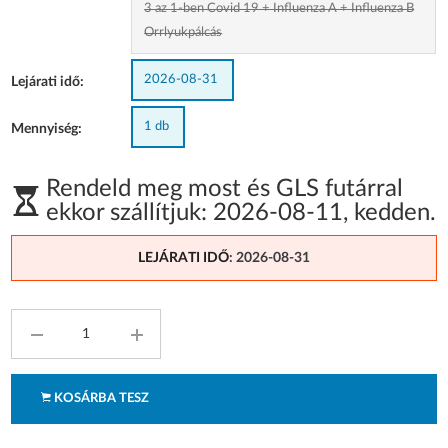
3 az 1-ben Covid 19 + Influenza A + Influenza B
Orrlyukpálcás
2026-08-31
Lejárati idő:
1 db
Mennyiség:
Rendeld meg most és GLS futárral
ekkor szállítjuk:
2026-08-11
,
kedden
.
LEJÁRATI IDŐ
: 2026-08-31
KOSÁRBA TESZ