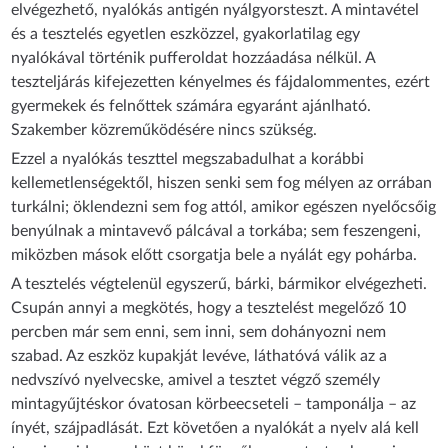
elvégezhető, nyalókás antigén nyálgyorsteszt. A mintavétel
és a tesztelés egyetlen eszközzel, gyakorlatilag egy
nyalókával történik pufferoldat hozzáadása nélkül. A
teszteljárás kifejezetten kényelmes és fájdalommentes, ezért
gyermekek és felnőttek számára egyaránt ajánlható.
Szakember közreműködésére nincs szükség.
Ezzel a nyalókás teszttel megszabadulhat a korábbi
kellemetlenségektől, hiszen senki sem fog mélyen az orrában
turkálni; öklendezni sem fog attól, amikor egészen nyelőcsőig
benyúlnak a mintavevő pálcával a torkába; sem feszengeni,
miközben mások előtt csorgatja bele a nyálát egy pohárba.
A tesztelés végtelenül egyszerű, bárki, bármikor elvégezheti.
Csupán annyi a megkötés, hogy a tesztelést megelőző 10
percben már sem enni, sem inni, sem dohányozni nem
szabad. Az eszköz kupakját levéve, láthatóvá válik az a
nedvszívó nyelvecske, amivel a tesztet végző személy
mintagyűjtéskor óvatosan körbeecseteli – tamponálja – az
ínyét, szájpadlását. Ezt követően a nyalókát a nyelv alá kell