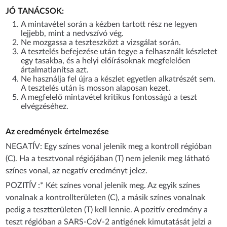
JÓ TANÁCSOK:
A mintavétel során a kézben tartott rész ne legyen
lejjebb, mint a nedvszívó vég.
Ne mozgassa a teszteszközt a vizsgálat során.
A tesztelés befejezése után tegye a felhasznált készletet
egy tasakba, és a helyi előírásoknak megfelelően
ártalmatlanítsa azt.
Ne használja fel újra a készlet egyetlen alkatrészét sem.
A tesztelés után is mosson alaposan kezet.
A megfelelő mintavétel kritikus fontosságú a teszt
elvégzéséhez.
Az eredmények értelmezése
NEGATÍV: Egy színes vonal jelenik meg a kontroll régióban
(C). Ha a tesztvonal régiójában (T) nem jelenik meg látható
színes vonal, az negatív eredményt jelez.
POZITÍV :* Két színes vonal jelenik meg. Az egyik színes
vonalnak a kontrollterületen (C), a másik színes vonalnak
pedig a tesztterületen (T) kell lennie. A pozitív eredmény a
teszt régióban a SARS-CoV-2 antigének kimutatását jelzi a