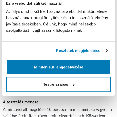
felhasználási célra készült.
Ez a weboldal sütiket használ
Az Elysium.hu sütiket használ a weboldal működtetése,
használatának megkönnyítése és a felhasználói élmény
Termék megnevezése:
ALLTEST Beright SARS-CoV-2 Ag
javítása érdekében. Célunk, hogy minél teljesebb
egylépéses antigén nyalókás nyálgyorsteszt otthoni
szolgáltatást nyújthassunk látogatóinknak.
felhasználásra
Termék gyártójának neve, címe:
Hangzhou AllTest Biotech Co.,Ltd.
Részletek megjelenítése
#550, Yinhai Street, Hangzhou Economic &
Technological Development Area, Hangzhou-310018,
P.R. China
Minden süti engedélyezése
A doboz tartalma:
1 db nyalókás teszteszköz
Testre szabás
Beright covid teszt használati útmutató
A tesztelés menete:
A mintavételt megelőző 10 percben már semmit se vegyen a
szájába: ételt, italt, rágógumit, cigarettát, stb. Közvetlenül